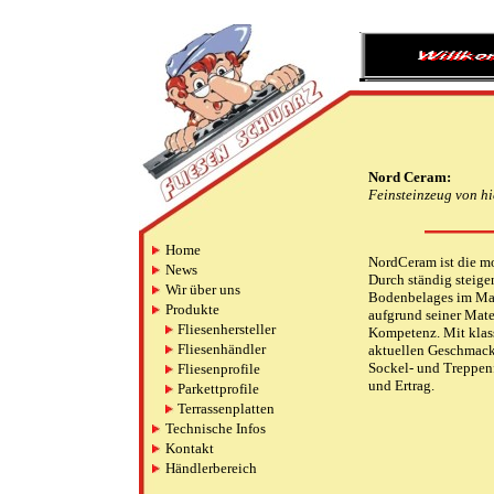
Nord Ceram:
Feinsteinzeug von hi
Home
NordCeram ist die mo
News
Durch ständig steige
Wir über uns
Bodenbelages im Mark
Produkte
aufgrund seiner Mat
Fliesenhersteller
Kompetenz. Mit klas
Fliesenhändler
aktuellen Geschmack
Sockel- und Treppenf
Fliesenprofile
und Ertrag.
Parkettprofile
Terrassenplatten
Technische Infos
Kontakt
Händlerbereich